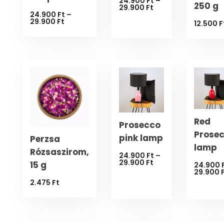
24.900
Ft
–
250 g
Ártartomány:
29.900
Ft
24.900 Ft
24.900
Ft
–
Ártartomány:
-
29.900
Ft
12.500
F
24.900 Ft
29.900 Ft
-
29.900 Ft
Red
Prosecco
Prose
pink lamp
Perzsa
lamp
Rózsaszirom,
24.900
Ft
–
Ártartomány:
29.900
Ft
15 g
24.900
24.900 Ft
29.900
-
2.475
Ft
29.900 Ft