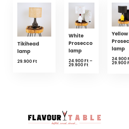
Yellow
White
Prose
Prosecco
Tikihead
lamp
lamp
lamp
24.900
24.900
Ft
–
29.900
Ft
29.900
Ártartomány:
29.900
Ft
24.900 Ft
-
29.900 Ft