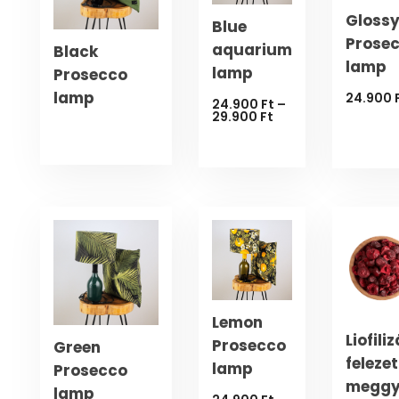
Gloss
Blue
Prose
aquarium
Black
lamp
lamp
Prosecco
lamp
24.900
24.900
Ft
–
Ártartomány:
29.900
Ft
24.900 Ft
-
29.900 Ft
Lemon
Liofiliz
Prosecco
Green
felezet
lamp
Prosecco
meggy
lamp