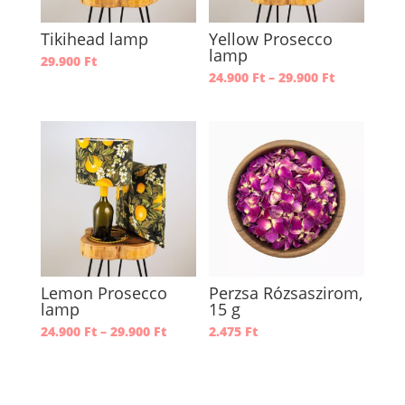
Tikihead lamp
Yellow Prosecco
lamp
29.900
Ft
Ártartomá
24.900
Ft
–
29.900
Ft
24.900 Ft
-
29.900 Ft
Lemon Prosecco
Perzsa Rózsaszirom,
lamp
15 g
Ártartomány:
24.900
Ft
–
29.900
Ft
2.475
Ft
24.900 Ft
-
29.900 Ft