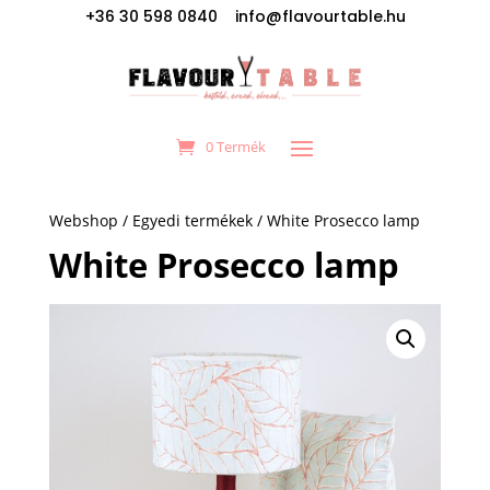
+36 30 598 0840 info@flavourtable.hu
0 Termék
Webshop
/
Egyedi termékek
/ White Prosecco lamp
White Prosecco lamp