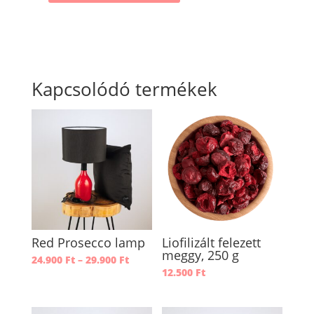
Prosecco
lamp
mennyiség
Kapcsolódó termékek
Red Prosecco lamp
Liofilizált felezett
meggy, 250 g
Ártartomány:
24.900
Ft
–
29.900
Ft
24.900 Ft
12.500
Ft
-
29.900 Ft