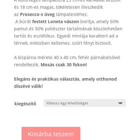
és 18 cm-es magas, tökéletesen illeszkedik
az
Prosecco-s üveg
lámpatestéhez.
A búrát
festett Loneta vászon
borítja, amely 50%
pamut és 50% poliészter tartalmának köszönhetően
tartós és esztétikus. Egyedi mintája karaktert ad a
térnek, miközben kellemes, szórt fényt biztosít.
A kispárna mérete 40 x 40 cm, fehér párnabelsővel
rendelkezik.
Mosás csak 30 fokon!
Elegáns és praktikus választás, amely otthonod
díszévé válik!
kiegészítő
Kosárba teszem
White