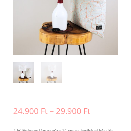
Ártartomá
24.900
Ft
–
29.900
Ft
24.900 Ft
-
29.900 Ft
A különleges lámpabúra 25 cm-es karikával készült