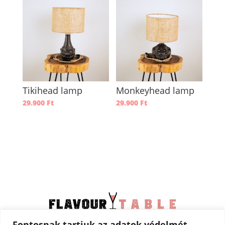
Tikihead lamp
Monkeyhead lamp
29.900
Ft
29.900
Ft
Fontosnak tartjuk az adatok védelmét