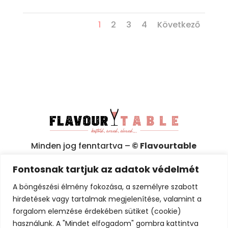
1
2
3
4
Következő
Minden jog fenntartva –
© Flavourtable
2025
Fontosnak tartjuk az adatok védelmét
Adatkezelési tájékoztató (GDPR)
A böngészési élmény fokozása, a személyre szabott
hirdetések vagy tartalmak megjelenítése, valamint a
Általános Szerződési Feltételek (ÁSZF)
forgalom elemzése érdekében sütiket (cookie)
használunk. A "Mindet elfogadom" gombra kattintva
Érintésvédelmi minősítő irat