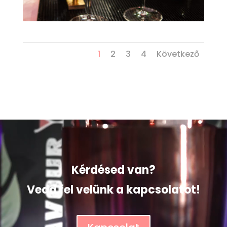
1
2
3
4
Következő
Videólejátszó
Kérdésed van?
Vedd fel velünk a kapcsolatot!