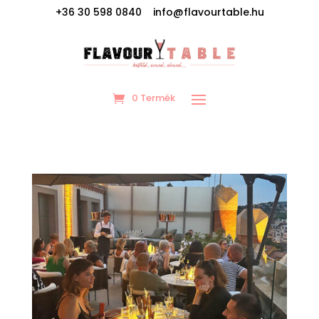
+36 30 598 0840 info@flavourtable.hu
0 Termék