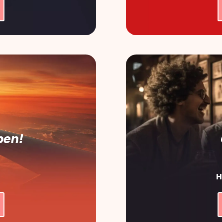
ben!
H