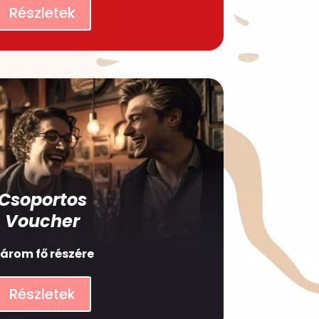
Részletek
Csoportos
Voucher
árom fő részére
Részletek