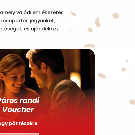
 amely valódi emlékezetes
ni csoportos jegyünket,
hetőséget, és ajándékozz
Páros randi
Voucher
Egy pár részére