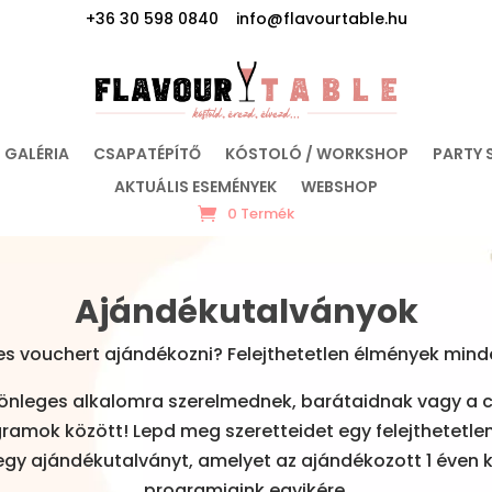
+36 30 598 0840 info@flavourtable.hu
GALÉRIA
CSAPATÉPÍTŐ
KÓSTOLÓ / WORKSHOP
PARTY 
AKTUÁLIS ESEMÉNYEK
WEBSHOP
0 Termék
Ajándékutalványok
s vouchert ajándékozni? Felejthetetlen élmények min
lönleges alkalomra szerelmednek, barátaidnak vagy a 
amok között! Lepd meg szeretteidet egy felejthetetlen
egy ajándékutalványt, amelyet az ajándékozott 1 éven k
programjaink egyikére.