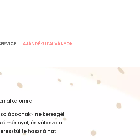
SERVICE
AJÁNDÉKUTALVÁNYOK
den alkalomra
családodnak? Ne keresgélj
 élménnyel, és válaszd a
eresztül felhasználhat