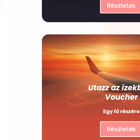
Részletek
Utazz az ízek
Voucher
Egy fő részére
Részletek