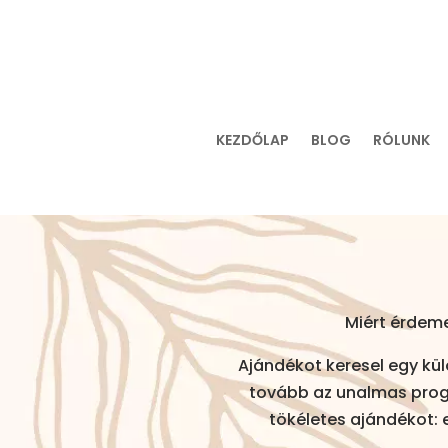
KEZDŐLAP
BLOG
RÓLUNK
Miért érdeme
Ajándékot keresel egy kü
tovább az unalmas progr
tökéletes ajándékot: 