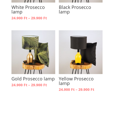
White Prosecco
Black Prosecco
lamp
lamp
Ártartomány:
24.900
Ft
–
29.900
Ft
24.900 Ft
-
29.900 Ft
Gold Prosecco lamp
Yellow Prosecco
lamp
Ártartomány:
24.900
Ft
–
29.900
Ft
24.900 Ft
Ártartomá
24.900
Ft
–
29.900
Ft
-
24.900 Ft
29.900 Ft
-
29.900 Ft