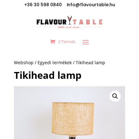
+36 30 598 0840 info@flavourtable.hu
0 Termék
Webshop
/
Egyedi termékek
/ Tikihead lamp
Tikihead lamp