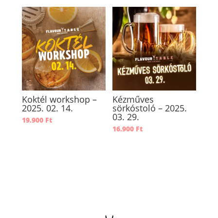
Koktél workshop –
Kézműves
2025. 02. 14.
sörkóstoló – 2025.
03. 29.
19.900
Ft
16.900
Ft