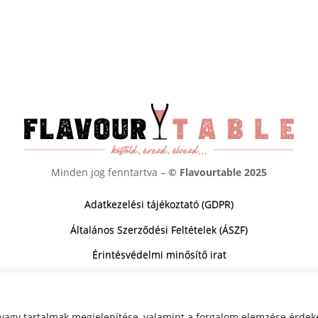
Minden jog fenntartva –
© Flavourtable 2025
Adatkezelési tájékoztató (GDPR)
Általános Szerződési Feltételek (ÁSZF)
Érintésvédelmi minősítő irat
Játékszabályzat
 vagy tartalmak megjelenítése, valamint a forgalom elemzése érdek