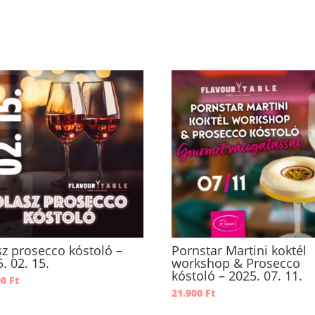
sz prosecco kóstoló –
Pornstar Martini koktél
. 02. 15.
workshop & Prosecco
kóstoló – 2025. 07. 11.
00
Ft
21.900
Ft