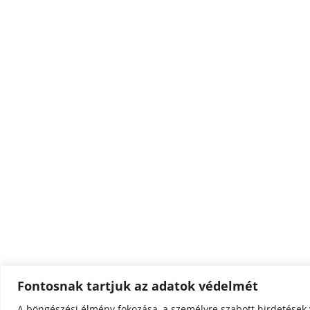
Fontosnak tartjuk az adatok védelmét
A böngészési élmény fokozása, a személyre szabott hirdetések