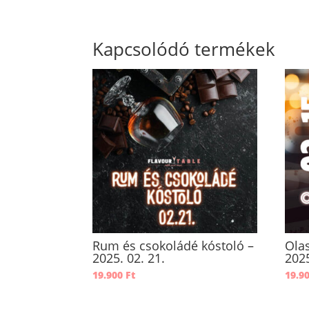
Kapcsolódó termékek
Rum és csokoládé kóstoló –
Ola
2025. 02. 21.
2025
19.900
Ft
19.9