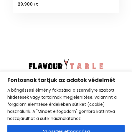
29.900
Ft
Fontosnak tartjuk az adatok védelmét
Minden jog fenntartva –
© Flavourtable
2025
A böngészési élmény fokozása, a személyre szabott
hirdetések vagy tartalmak megjelenítése, valamint a
Adatkezelési tájékoztató (GDPR)
forgalom elemzése érdekében sütiket (cookie)
használunk. A "Mindet elfogadom" gombra kattintva
Általános Szerződési Feltételek (ÁSZF)
hozzájárulhat a sütik használatához.
Érintésvédelmi minősítő irat
Az összes elfogadása