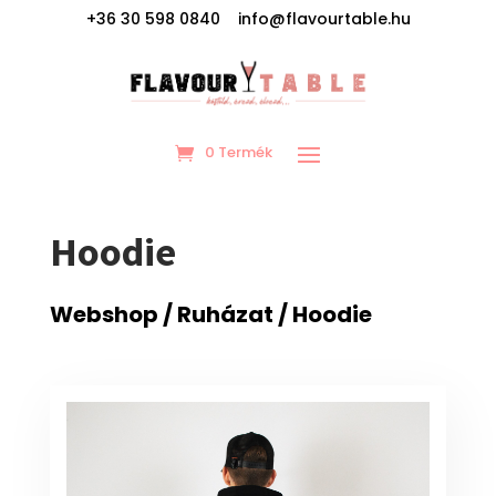
+36 30 598 0840 info@flavourtable.hu
0 Termék
Hoodie
Webshop
/
Ruházat
/ Hoodie