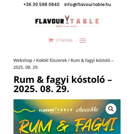
+36 30 598 0840 info@flavourtable.hu
0 Termék
Webshop
/
Koktél fűszerek
/ Rum & fagyi kóstoló –
2025. 08. 29.
Rum & fagyi kóstoló –
2025. 08. 29.