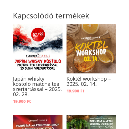
Kapcsolódó termékek
Japán whisky
Koktél workshop –
kóstoló matcha tea
2025. 02. 14.
szertartással – 2025.
19.900
Ft
02. 28.
19.900
Ft