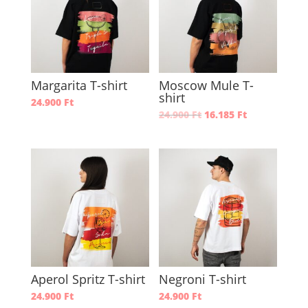
Margarita T-shirt
Moscow Mule T-
shirt
24.900
Ft
Original
Current
24.900
Ft
16.185
Ft
price
price
was:
is:
24.900 Ft.
16.185 Ft.
Aperol Spritz T-shirt
Negroni T-shirt
24.900
Ft
24.900
Ft