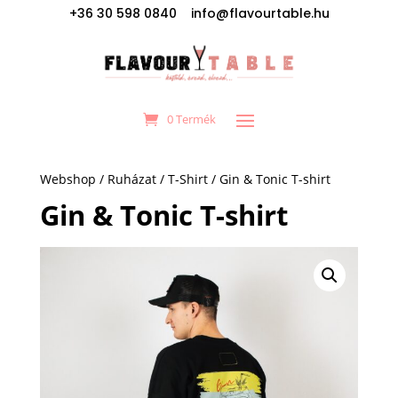
+36 30 598 0840 info@flavourtable.hu
0 Termék
Webshop
/
Ruházat
/
T-Shirt
/ Gin & Tonic T-shirt
Gin & Tonic T-shirt