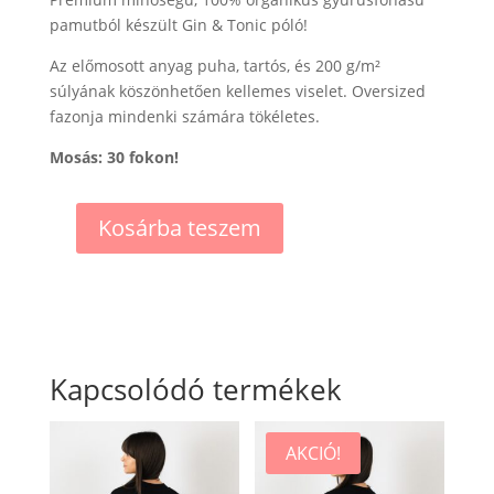
pamutból készült Gin & Tonic póló!
Az előmosott anyag puha, tartós, és 200 g/m²
súlyának köszönhetően kellemes viselet. Oversized
fazonja mindenki számára tökéletes.
Mosás: 30 fokon!
Kosárba teszem
Gin
&
Tonic
T-
shirt
mennyiség
Kapcsolódó termékek
AKCIÓ!