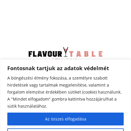
Fontosnak tartjuk az adatok védelmét
Minden jog fenntartva –
© Flavourtable 2025
A böngészési élmény fokozása, a személyre szabott
Adatkezelési tájékoztató (GDPR)
hirdetések vagy tartalmak megjelenítése, valamint a
Általános Szerződési Feltételek (ÁSZF)
forgalom elemzése érdekében sütiket (cookie) használunk.
A "Mindet elfogadom" gombra kattintva hozzájárulhat a
Érintésvédelmi minősítő irat
sütik használatához.
Játékszabályzat
Az összes elfogadása