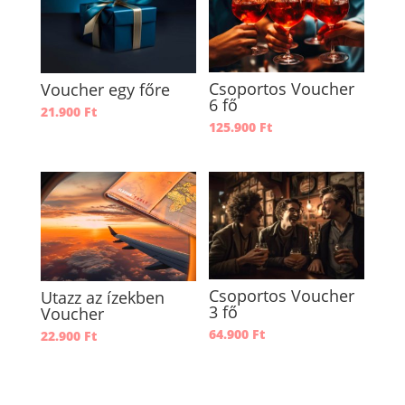
Csoportos Voucher
Voucher egy főre
6 fő
21.900
Ft
125.900
Ft
Csoportos Voucher
Utazz az ízekben
3 fő
Voucher
64.900
Ft
22.900
Ft