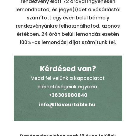
rendezvény előtt 72 órával ingyenesen
lemondhatod, és jegye(i)det a vásárlástól
számított egy éven belül bármely
rendezvényünkre felhasználhatod, azonos
értékben. 24 órán belüli lemondás esetén
100%-os lemondási díjat számítunk fel.
Kérdésed van?
Vedd fel velünk a kapcsolatot
elérhetőségeink egyikén:
+36305980840
info@flavourtable.hu