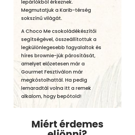
lepárlókból érkeznek.
Megmutatjuk a Karib-térség
sokszínű világát.
A Choco Me csokoládékészítői
segítségével, összeállítottuk a
legkülönlegesebb fagyalaltok és
híres brownie-jük párosítását,
amelyet előzetesen már a
Gourmet Fesztiválon már
megkóstolhattál. Ha pedig
lemaradtál volna itt a remek
alkalom, hogy bepótold!
Miért érdemes
eljönni?