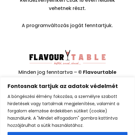
Rendezvényeinken csak 18 éven felüliek
vehetnek részt.
A programváltozás jogát fenntartjuk.
Minden jog fenntartva –
© Flavourtable
2025
Fontosnak tartjuk az adatok védelmét
Adatkezelési tájékoztató (GDPR)
A böngészési élmény fokozása, a személyre szabott
hirdetések vagy tartalmak megjelenítése, valamint a
Általános Szerződési Feltételek (ÁSZF)
forgalom elemzése érdekében sütiket (cookie)
használunk. A "Mindet elfogadom" gombra kattintva
Érintésvédelmi minősítő irat
hozzájárulhat a sütik használatához.
Játékszabályzat