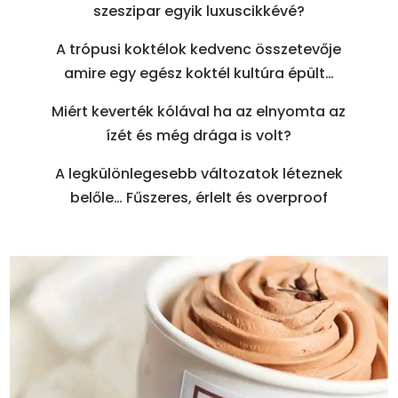
szeszipar egyik luxuscikkévé?
A trópusi koktélok kedvenc összetevője
amire egy egész koktél kultúra épült…
Miért keverték kólával ha az elnyomta az
ízét és még drága is volt?
A legkülönlegesebb változatok léteznek
belőle… Fűszeres, érlelt és overproof