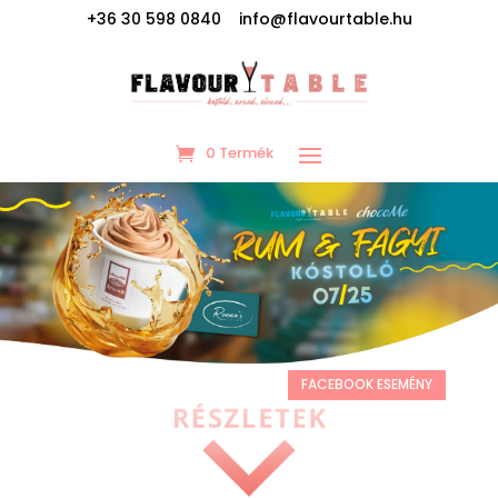
+36 30 598 0840 info@flavourtable.hu
0 Termék
FACEBOOK ESEMÉNY