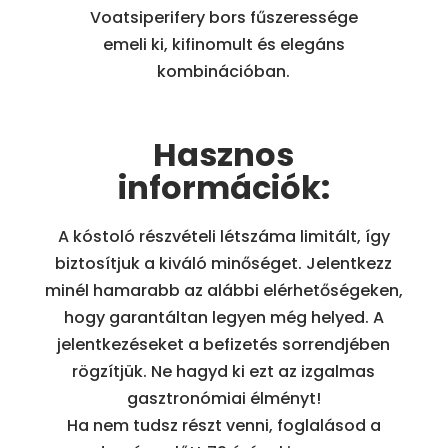
Voatsiperifery bors fűszeressége
emeli ki, kifinomult és elegáns
kombinációban.
Hasznos
információk:
A kóstoló részvételi létszáma limitált, így
biztosítjuk a kiváló minőséget. Jelentkezz
minél hamarabb az alábbi elérhetőségeken,
hogy garantáltan legyen még helyed. A
jelentkezéseket a befizetés sorrendjében
rögzítjük. Ne hagyd ki ezt az izgalmas
gasztronómiai élményt!
Ha nem tudsz részt venni, foglalásod a