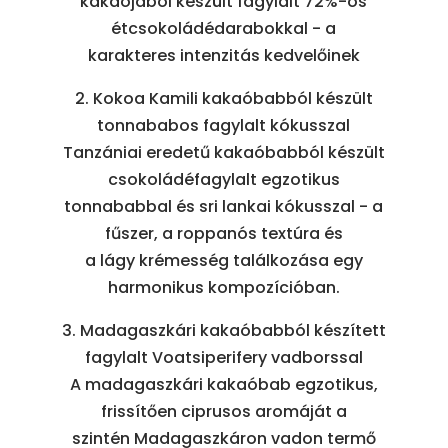
kakaójából készült fagylalt 72%-os
étcsokoládédarabokkal - a
karakteres intenzitás kedvelőinek
2. Kokoa Kamili kakaóbabból készült
tonnababos fagylalt kókusszal
Tanzániai eredetű kakaóbabból készült
csokoládéfagylalt egzotikus
tonnababbal és sri lankai kókusszal - a
fűszer, a roppanós textúra és
a lágy krémesség találkozása egy
harmonikus kompozícióban.
3. Madagaszkári kakaóbabból készített
fagylalt Voatsiperifery vadborssal
A madagaszkári kakaóbab egzotikus,
frissítően ciprusos aromáját a
szintén Madagaszkáron vadon termő