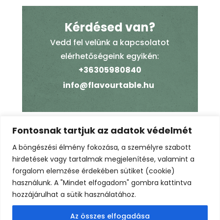
Kérdésed van?
Vedd fel velünk a kapcsolatot
elérhetőségeink egyikén:
+36305980840
info@flavourtable.hu
Fontosnak tartjuk az adatok védelmét
Kóstolóinkon és eseményeinken csak 18 év
A böngészési élmény fokozása, a személyre szabott
felettiek vehetnek részt.
hirdetések vagy tartalmak megjelenítése, valamint a
forgalom elemzése érdekében sütiket (cookie)
A programváltozás jogát fenntartjuk.
használunk. A "Mindet elfogadom" gombra kattintva
hozzájárulhat a sütik használatához.
Az összes elfogadása