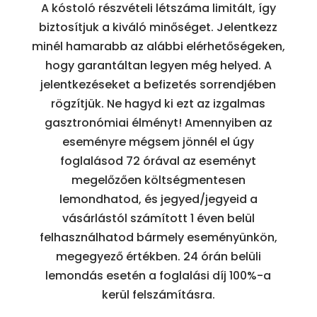
A kóstoló részvételi létszáma limitált, így
biztosítjuk a kiváló minőséget. Jelentkezz
minél hamarabb az alábbi elérhetőségeken,
hogy garantáltan legyen még helyed. A
jelentkezéseket a befizetés sorrendjében
rögzítjük. Ne hagyd ki ezt az izgalmas
gasztronómiai élményt! Amennyiben az
eseményre mégsem jönnél el úgy
foglalásod 72 órával az eseményt
megelőzően költségmentesen
lemondhatod, és jegyed/jegyeid a
vásárlástól számított 1 éven belül
felhasználhatod bármely eseményünkön,
megegyező értékben. 24 órán belüli
lemondás esetén a foglalási díj 100%-a
kerül felszámításra.