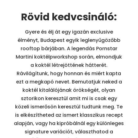
Rövid kedvcsináló:
Gyere és élj át egy igazán exclusive
élményt, Budapest egyik leglenyűgözőbb
rooftop bárjában. A legendás Pornstar
Martini koktélpworkshop során, elmondjuk
a koktél létrejöttének hátterét.
Rávilágítunk, hogy honnan és miért kapta
ezt a megkapó nevet. Bemutatjuk neked a
koktél kitalálójának örökségét, olyan
sztorikon keresztül amit mi is csak egy
közeli ismerősön keresztül tudtunk meg. Te
is elkészítheted az ismert klasszikus recept
alapján, vagy ha kipróbálnál egy különleges
signature variációt, választhatod a