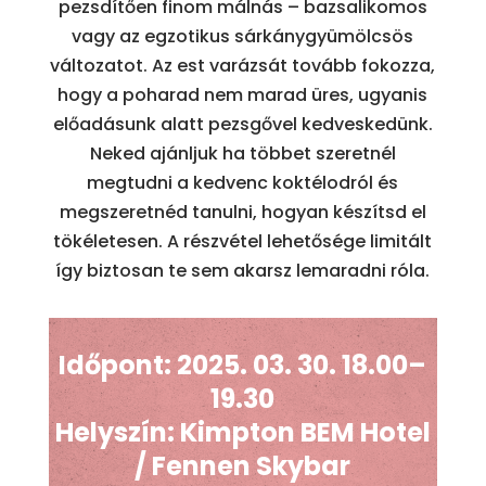
pezsdítően finom málnás – bazsalikomos
vagy az egzotikus sárkánygyümölcsös
változatot. Az est varázsát tovább fokozza,
hogy a poharad nem marad üres, ugyanis
előadásunk alatt pezsgővel kedveskedünk.
Neked ajánljuk ha többet szeretnél
megtudni a kedvenc koktélodról és
megszeretnéd tanulni, hogyan készítsd el
tökéletesen. A részvétel lehetősége limitált
így biztosan te sem akarsz lemaradni róla.
Időpont: 2025. 03. 30. 18.00–
19.30
Helyszín: Kimpton BEM Hotel
/ Fennen Skybar