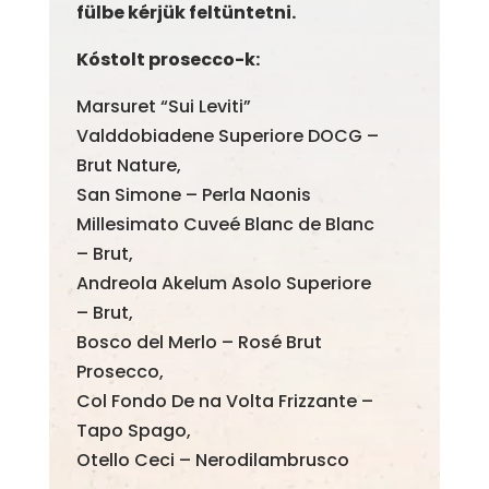
fülbe kérjük feltüntetni.
Kóstolt prosecco-k:
Marsuret “Sui Leviti”
Valddobiadene Superiore DOCG –
Brut Nature,
San Simone – Perla Naonis
Millesimato Cuveé Blanc de Blanc
– Brut,
Andreola Akelum Asolo Superiore
– Brut,
Bosco del Merlo – Rosé Brut
Prosecco,
Col Fondo De na Volta Frizzante –
Tapo Spago,
Otello Ceci – Nerodilambrusco