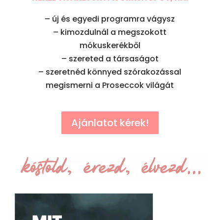
–
új és egyedi programra vágysz
–
kimozdulnál a megszokott
mókuskerékből
–
szereted a társaságot
–
szeretnéd könnyed szórakozással
megismerni a Proseccok világát
Ajánlatot kérek!