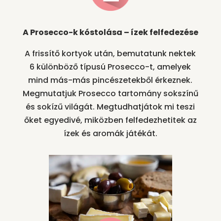
A Prosecco-k kóstolása – ízek felfedezése
A frissítő kortyok után, bemutatunk nektek
6 különböző típusú Prosecco-t, amelyek
mind más-más pincészetekből érkeznek.
Megmutatjuk Prosecco tartomány sokszínű
és sokízű világát. Megtudhatjátok mi teszi
őket egyedivé, miközben felfedezhetitek az
ízek és aromák játékát.