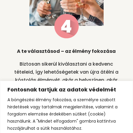
A te választásod – az élmény fokozása
Biztosan sikerül kiválasztani a kedvenc
tételeid, így lehetőségetek van újra átélni a
kóstolás élményét, akár a helyszínen, akár
egy számodra kedves helyen önköltség
Fontosnak tartjuk az adatok védelmét
esetén.
A böngészési élmény fokozása, a személyre szabott
hirdetések vagy tartalmak megjelenítése, valamint a
forgalom elemzése érdekében sütiket (cookie)
A szolgáltatás
használunk. A "Mindet elfogadom" gombra kattintva
értéke:
hozzájárulhat a sütik használatához.