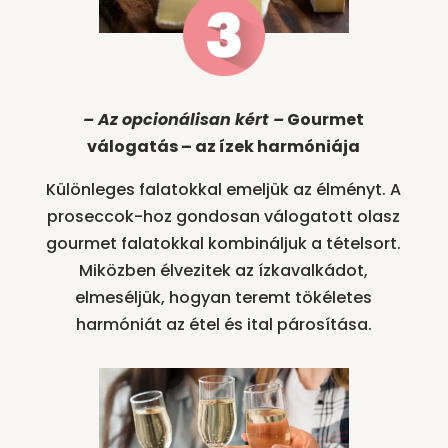
– Az opcionálisan kért –
Gourmet
válogatás – az ízek harmóniája
Különleges falatokkal emeljük az élményt. A
proseccok-hoz gondosan válogatott olasz
gourmet falatokkal kombináljuk a tételsort.
Miközben élvezitek az ízkavalkádot,
elmeséljük, hogyan teremt tökéletes
harmóniát az étel és ital párosítása.