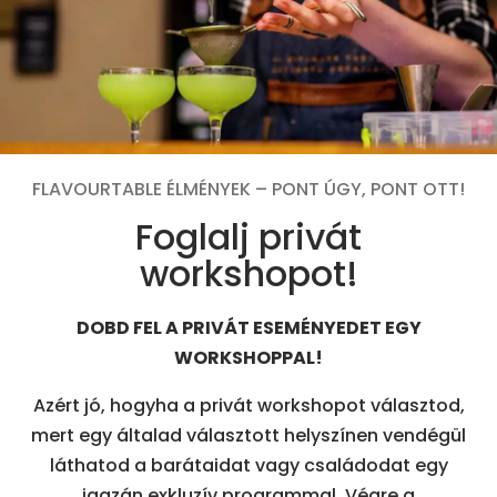
FLAVOURTABLE ÉLMÉNYEK – PONT ÚGY, PONT OTT!
Foglalj privát
workshopot!
DOBD FEL A PRIVÁT ESEMÉNYEDET EGY
WORKSHOPPAL!
Azért jó, hogyha a privát workshopot választod,
mert egy általad választott helyszínen vendégül
láthatod a barátaidat vagy családodat egy
igazán exkluzív programmal. Végre a