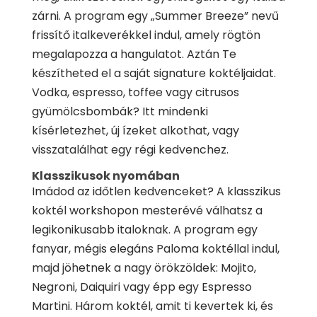
zárni. A program egy „Summer Breeze” nevű
frissítő italkeverékkel indul, amely rögtön
megalapozza a hangulatot. Aztán Te
készítheted el a saját signature koktéljaidat.
Vodka, espresso, toffee vagy citrusos
gyümölcsbombák? Itt mindenki
kísérletezhet, új ízeket alkothat, vagy
visszatalálhat egy régi kedvenchez.
Klasszikusok nyomában
Imádod az időtlen kedvenceket? A klasszikus
koktél workshopon mesterévé válhatsz a
legikonikusabb italoknak. A program egy
fanyar, mégis elegáns Paloma koktéllal indul,
majd jöhetnek a nagy örökzöldek: Mojito,
Negroni, Daiquiri vagy épp egy Espresso
Martini. Három koktél, amit ti kevertek ki, és