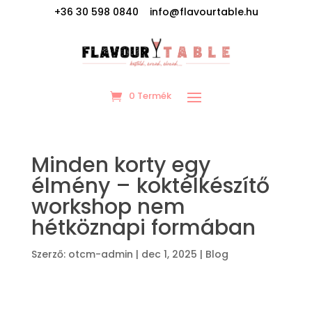
+36 30 598 0840 info@flavourtable.hu
0 Termék
Minden korty egy
élmény – koktélkészítő
workshop nem
hétköznapi formában
Szerző:
otcm-admin
|
dec 1, 2025
|
Blog