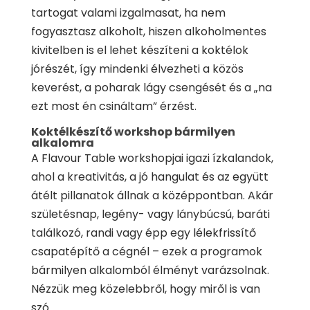
tartogat valami izgalmasat, ha nem
fogyasztasz alkoholt, hiszen alkoholmentes
kivitelben is el lehet készíteni a koktélok
jórészét, így mindenki élvezheti a közös
keverést, a poharak lágy csengését és a „na
ezt most én csináltam” érzést.
Koktélkészítő workshop bármilyen
alkalomra
A Flavour Table workshopjai igazi ízkalandok,
ahol a kreativitás, a jó hangulat és az együtt
átélt pillanatok állnak a középpontban. Akár
születésnap, legény- vagy lánybúcsú, baráti
találkozó, randi vagy épp egy lélekfrissítő
csapatépítő a cégnél – ezek a programok
bármilyen alkalomból élményt varázsolnak.
Nézzük meg közelebbről, hogy miről is van
szó.