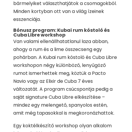
bármelyiket választhatjátok a csomagokból.
Minden kortyban ott van a világ ízeinek
esszenciája.
Bónusz program: Kubai rum kóstoló és
Cuba Libre workshop
Van valami ellenállhatatlanul laza abban,
ahogy a rum és a lime összecseng egy
pohárban. A Kubai rum kóstoló és Cuba Libre
workshopon négy különböző, lenyűgöző
rumot ismerhettek meg, köztük a Pacto
Navio vagy az Elixir de Cuba 7 éves
változatát. A program csúcspontja pedig a
saját signature Cuba Libre elkészítése –
mindez egy melengető, spanyolos estén,
amit még tapasokkal is megkoronázhattok.
Egy koktélkészítő workshop olyan alkalom