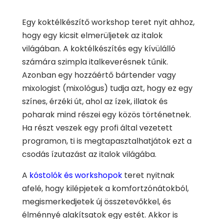
Egy koktélkészítő workshop teret nyit ahhoz,
hogy egy kicsit elmerüljetek az italok
világában. A koktélkészítés egy kívülálló
számára szimpla italkeverésnek tűnik.
Azonban egy hozzáértő bártender vagy
mixologist (mixológus) tudja azt, hogy ez egy
színes, érzéki út, ahol az ízek, illatok és
poharak mind részei egy közös történetnek.
Ha részt veszek egy profi által vezetett
programon, ti is megtapasztalhatjátok ezt a
csodás ízutazást az italok világába.
A
kóstolók és workshopok
teret nyitnak
afelé, hogy kilépjetek a komfortzónátokból,
megismerkedjetek új összetevőkkel, és
élménnyé alakítsatok egy estét. Akkor is