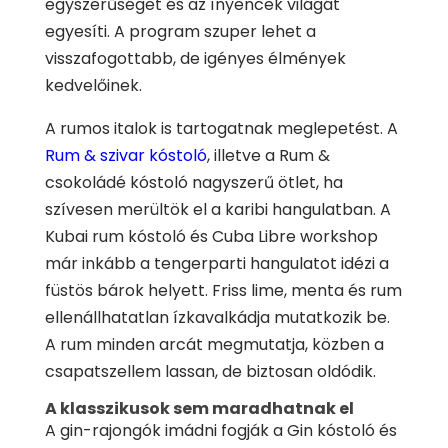
egyszerűséget és az ínyencek világát
egyesíti. A program szuper lehet a
visszafogottabb, de igényes élmények
kedvelőinek.
A rumos italok is tartogatnak meglepetést. A
Rum & szivar kóstoló
, illetve a Rum &
csokoládé kóstoló nagyszerű ötlet, ha
szívesen merültök el a karibi hangulatban. A
Kubai rum kóstoló és Cuba Libre workshop
már inkább a tengerparti hangulatot idézi a
füstös bárok helyett. Friss lime, menta és rum
ellenállhatatlan ízkavalkádja mutatkozik be.
A rum minden arcát megmutatja, közben a
csapatszellem lassan, de biztosan oldódik.
A klasszikusok sem maradhatnak el
A gin-rajongók imádni fogják a Gin kóstoló és