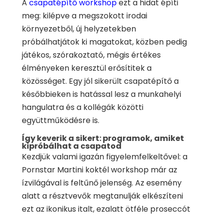
A
csapatépítő workshop
ezt a hidat építi
meg: kilépve a megszokott irodai
környezetből, új helyzetekben
próbálhatjátok ki magatokat, közben pedig
játékos, szórakoztató, mégis értékes
élményeken keresztül erősítitek a
közösséget. Egy jól sikerült csapatépítő a
későbbieken is hatással lesz a munkahelyi
hangulatra és a kollégák közötti
együttműködésre is.
Így keverik a sikert: programok, amiket
kipróbálhat a csapatod
Kezdjük valami igazán figyelemfelkeltővel: a
Pornstar Martini koktél workshop már az
ízvilágával is feltűnő jelenség. Az esemény
alatt a résztvevők megtanulják elkészíteni
ezt az ikonikus italt, ezalatt ötféle proseccót