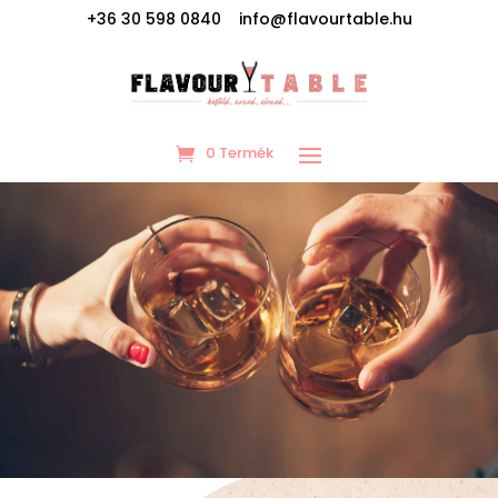
+36 30 598 0840 info@flavourtable.hu
0 Termék