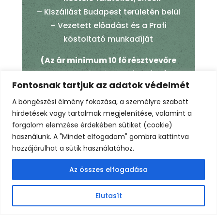
– Kiszállást Budapest területén belül
– Vezetett előadást és a Profi
kóstoltató munkadíját
(Az ár minimum 10 fő résztvevőre
vonatkozik, kisebb létszámú
Fontosnak tartjuk az adatok védelmét
csapathoz egyedi ajánlat kérése
szükséges!)
A böngészési élmény fokozása, a személyre szabott
hirdetések vagy tartalmak megjelenítése, valamint a
forgalom elemzése érdekében sütiket (cookie)
használunk. A "Mindet elfogadom" gombra kattintva
Kóstolóinkon és eseményeinken csak 18 év
hozzájárulhat a sütik használatához.
felettiek vehetnek részt.
Az összes elfogadása
Elutasít
Nézd meg a galériánkat!