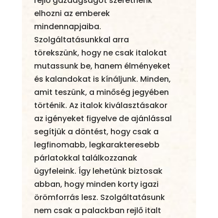
rejlő gazdagságot szeretnénk
elhozni az emberek
mindennapjaiba.
Szolgáltatásunkkal arra
törekszünk, hogy ne csak italokat
mutassunk be, hanem élményeket
és kalandokat is kínáljunk. Minden,
amit teszünk, a minőség jegyében
történik. Az italok kiválasztásakor
az igényeket figyelve de ajánlással
segítjük a döntést, hogy csak a
legfinomabb, legkarakteresebb
párlatokkal találkozzanak
ügyfeleink. Így lehetünk biztosak
abban, hogy minden korty igazi
örömforrás lesz. Szolgáltatásunk
nem csak a palackban rejlő italt