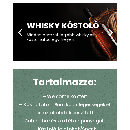
WHISKY KÓSTOLÓ
Minden nemzet legjobb whiskyjeit
kóstolhatod egy helyen.
Tartalmazza:
– Welcome koktélt
– Kóstoltatott Rum különlegességeket
és az általatok készített
Cuba Libre és koktél alapanyagait
– Kóstoló falatokat/Sneck