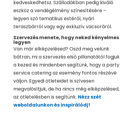
kedveskedhetsz. Szállodákban pedig kiváló
eszköz a vendégélmény színesítésére –
legyen szó tematikus estéről, nyári
teraszbárról vagy egy exkluzív vacsoráról.
Szervezés menete, hogy neked kényelmes
legyen
Van már elképzelésed? Oszd meg velünk
bátran, mi a szervezés első pillanatától fogjuk
a kezed és mindenben segítünk, hogy a party
service catering az esemény fontos részévé
váljon. Egyedi ötleteidet is szívesen
megvalósítjuk, de ha nincs még elképzelésed,
az ötletelésben is segítünk.
Nézz szét
weboldalunkon és inspirálódj!