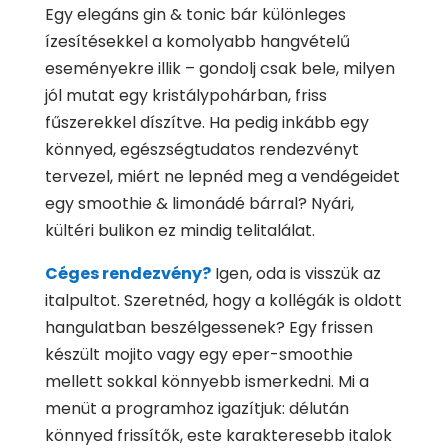
Egy elegáns gin & tonic bár különleges
ízesítésekkel a komolyabb hangvételű
eseményekre illik – gondolj csak bele, milyen
jól mutat egy kristálypohárban, friss
fűszerekkel díszítve. Ha pedig inkább egy
könnyed, egészségtudatos rendezvényt
tervezel, miért ne lepnéd meg a vendégeidet
egy smoothie & limonádé bárral? Nyári,
kültéri bulikon ez mindig telitalálat.
Céges rendezvény
?
Igen, oda is visszük az
italpultot. Szeretnéd, hogy a kollégák is oldott
hangulatban beszélgessenek? Egy frissen
készült mojito vagy egy eper-smoothie
mellett sokkal könnyebb ismerkedni. Mi a
menüt a programhoz igazítjuk: délután
könnyed frissítők, este karakteresebb italok