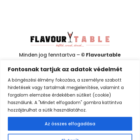
Minden jog fenntartva –
© Flavourtable
2025
Fontosnak tartjuk az adatok védelmét
Adatkezelési tájékoztató (GDPR)
A böngészési élmény fokozása, a személyre szabott
hirdetések vagy tartalmak megjelenítése, valamint a
Általános Szerződési Feltételek (ÁSZF)
forgalom elemzése érdekében sütiket (cookie)
használunk. A "Mindet elfogadom" gombra kattintva
Érintésvédelmi minősítő irat
hozzájárulhat a sütik használatához.
Játékszabályzat
Az összes elfogadása