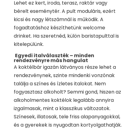
Lehet ez kert, iroda, terasz, raktár vagy
bérelt eseménytér. A pult moduláris, ezért
kicsi és nagy létszámnál is működik. A
fogadtatáshoz készíthetünk welcome
drinket. Ha szeretnéd, külön baristapulttal is
kitelepülünk.
Egyedi italválaszték – minden
rendezvényre más hangulat
A koktélbár igazán látványos része lehet a
rendezvénynek, szinte mindenki vonzónak
találja a színes és ízletes italokat. Nem
fogyasztasz alkoholt? Semmi gond, hiszen az
alkoholmentes koktélok legalább annyira
izgalmasak, mint a klasszikus változatok.
Színesek, illatosak, tele friss alapanyagokkal,
és a gyerekek is nyugodtan kortyolgathatják.