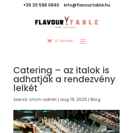
+36 30 598 0840 info@flavourtable.hu
0 Termék
Catering – az italok is
adhatják a rendezvény
lelkét
Szerző:
otcm-admin
|
aug 19, 2025
|
Blog