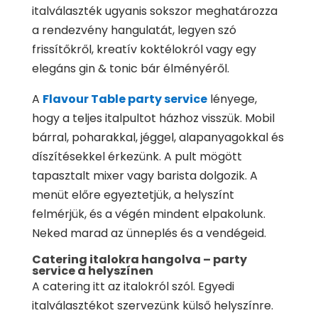
italválaszték ugyanis sokszor meghatározza
a rendezvény hangulatát, legyen szó
frissítőkről, kreatív koktélokról vagy egy
elegáns gin & tonic bár élményéről.
A
Flavour Table party service
lényege,
hogy a teljes italpultot házhoz visszük. Mobil
bárral, poharakkal, jéggel, alapanyagokkal és
díszítésekkel érkezünk. A pult mögött
tapasztalt mixer vagy barista dolgozik. A
menüt előre egyeztetjük, a helyszínt
felmérjük, és a végén mindent elpakolunk.
Neked marad az ünneplés és a vendégeid.
Catering italokra hangolva – party
service a helyszínen
A catering itt az italokról szól. Egyedi
italválasztékot szervezünk külső helyszínre.