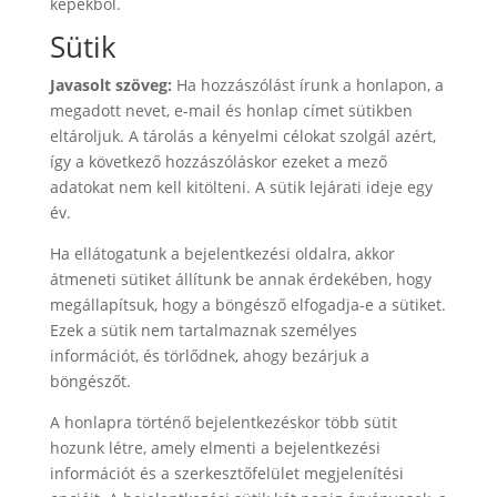
képekből.
Sütik
Javasolt szöveg:
Ha hozzászólást írunk a honlapon, a
megadott nevet, e-mail és honlap címet sütikben
eltároljuk. A tárolás a kényelmi célokat szolgál azért,
így a következő hozzászóláskor ezeket a mező
adatokat nem kell kitölteni. A sütik lejárati ideje egy
év.
Ha ellátogatunk a bejelentkezési oldalra, akkor
átmeneti sütiket állítunk be annak érdekében, hogy
megállapítsuk, hogy a böngésző elfogadja-e a sütiket.
Ezek a sütik nem tartalmaznak személyes
információt, és törlődnek, ahogy bezárjuk a
böngészőt.
A honlapra történő bejelentkezéskor több sütit
hozunk létre, amely elmenti a bejelentkezési
információt és a szerkesztőfelület megjelenítési