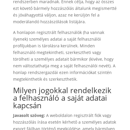
rendszerben maradnak. Ennek célja, hogy az összes
ezt követő bármely hozzászólás általunk megismertté
és jóváhagyottá váljon, azaz ne kerüljön fel a
moderálandó hozzászólások listájára.
A honlapon regisztrált felhasználók (ha vannak
ilyenek) személyes adatai a saját felhasználói
profiljukban is tárolásra kerülnek. Minden
felhasználó megtekintheti, szerkesztheti vagy
törölheti a személyes adatait bármikor (kivéve, hogy
nem változtathatja meg a saját felhasználói nevét). A
honlap rendszergazdái ezen információkat szintén
megtekinthetik és szerkeszthetik.
Milyen jogokkal rendelkezik
a felhasználó a saját adatai
kapcsán
Javasolt szöveg:
A weboldalon regisztrált fiók vagy
hozzászólás írása esetén kérhető a személyes adatok
export fájlban történő megküldése, amely bármilyen