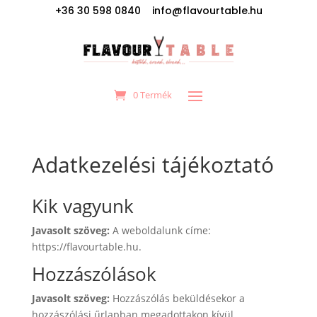
+36 30 598 0840 info@flavourtable.hu
0 Termék
Adatkezelési tájékoztató
Kik vagyunk
Javasolt szöveg:
A weboldalunk címe:
https://flavourtable.hu.
Hozzászólások
Javasolt szöveg:
Hozzászólás beküldésekor a
hozzászólási űrlapban megadottakon kívül