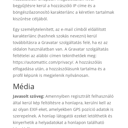
begyűjtésre kerül a hozzászóló IP címe és a
böngészőazonosító karakterlánc a kéretlen tartalmak
kiszűrése céljából.
Egy személytelenített, az e-mail címből előállított
karakterlánc (hashnek szokás nevezni) kerül
továbbításra a Gravatar szolgáltatás felé, ha ez az
oldalon használatban van. A Gravatar szolgáltatás
feltételei az alábbi címen tekinthetőek meg:
https://automattic.com/privacy/. A hozzászólás
elfogadása után, a hozzászólásunk tartalma és a
profil képünk is megjelenik nyilvánosan.
Média
Javasolt szöveg:
Amennyiben regisztrált felhasználó
által kerül kép feltöltésre a honlapra, kerülni kell az
az olyan EXIF-eket, amelyekben GPS pozíció adatok is
szerepelnek. A honlap látogatói ezeket letölthetik és
kinyerhetik a helyadatokat a honlapon található