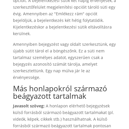
opcióit. A bejelentkezési sütik két napig érvényesek, a
szerkesztőfelület megjelenítési opcióit tároló süti egy
évig. Amennyiben az "Emlékezz rám" opciót
bejelöljük, a bejelentkezés két hétig folytatódik.
Kijelentkezéskor a bejelentkezési sütik eltávolításra
kerülnek.
Amennyiben bejegyzést vagy oldalt szerkesztünk, egy
újabb sütit tárol el a böngészőnk. Ez a süti nem
tartalmaz személyes adatot, egyszerűen csak a
bejegyzés azonosító számát tárolja, amelyet
szerkesztettünk. Egy nap múlva jár le az
érvényessége.
Más honlapokról származó
beágyazott tartalmak
Javasolt szöveg:
A honlapon elérhető bejegyzések
külső forrásból származó beágyazott tartalmakat (pl.
videók, képek, cikkek stb.) használhatnak. A külső
forrásból származó beágyazott tartalmak pontosan